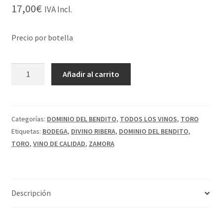
17,00
€
IVA Incl.
Precio por botella
DOMINIO
Añadir al carrito
DEL
BENDITO
EL
PRIMER
Categorías:
DOMINIO DEL BENDITO
,
TODOS LOS VINOS
,
TORO
PASO
Etiquetas:
BODEGA
,
DIVINO RIBERA
,
DOMINIO DEL BENDITO
,
cantidad
TORO
,
VINO DE CALIDAD
,
ZAMORA
Descripción