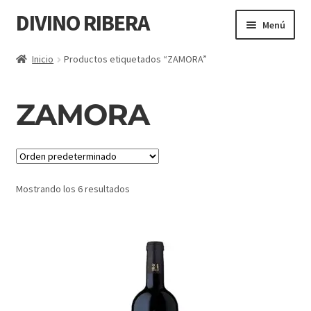
DIVINO RIBERA
Menú
TODOS LOS VINOS
Inicio
Productos etiquetados “ZAMORA”
PEQUEÑOS PRODUCTORES
ZAMORA
VINOS TOP
RIBERA DEL DUERO
Mostrando los 6 resultados
RUEDA
GOURMET
LA RIOJA