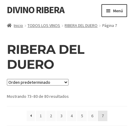
DIVINO RIBERA
Menú
TODOS LOS VINOS
Inicio
TODOS LOS VINOS
RIBERA DEL DUERO
Página 7
PEQUEÑOS PRODUCTORES
RIBERA DEL
VINOS TOP
DUERO
RIBERA DEL DUERO
RUEDA
Mostrando 73–80 de 80 resultados
GOURMET
1
2
3
4
5
6
7
LA RIOJA