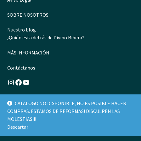
SOBRE NOSOTROS
Nuestro blog
¿Quién esta detrás de Divino Ribera?
MÁS INFORMACIÓN
Contáctanos
Instagram
Facebook
YouTube
CATALOGO NO DISPONIBLE, NO ES POSIBLE HACER
COMPRAS. ESTAMOS DE REFORMAS! DISCULPEN LAS
© 2026 DIVINO RIBERA | Venta de Vino de la Ribera del
MOLESTIAS!!!
Duero
Descartar