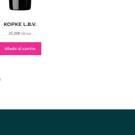
KOPKE L.B.V.
25,00
€
IVA Incl.
Añadir al carrito
s