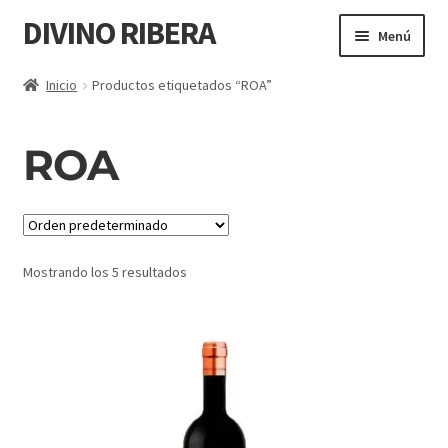
DIVINO RIBERA
Menú
TODOS LOS VINOS
Inicio
Productos etiquetados “ROA”
PEQUEÑOS PRODUCTORES
ROA
VINOS TOP
RIBERA DEL DUERO
Mostrando los 5 resultados
RUEDA
GOURMET
LA RIOJA